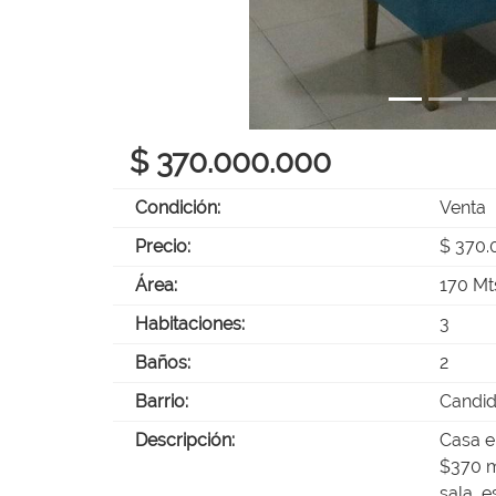
$ 370.000.000
Condición:
Venta
Precio:
$ 370.
Área:
170 Mt
Habitaciones:
3
Baños:
2
Barrio:
Candi
Descripción:
Casa e
$370 m
sala, e