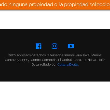
do ninguna propiedad o la propiedad seleccio
2020 Todos los derechos reservados. Inmobiliaria Jovel Muñoz.
Carrera 5 #13-19, Centro Comercial El Cedral, Local 07, Neiva, Huila
Desarrollado por
Cultura Digital