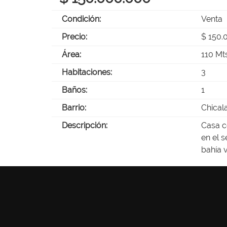
Condición:
Venta
Precio:
$ 150.
Área:
110 Mt
Habitaciones:
3
Baños:
1
Barrio:
Chical
Descripción:
Casa c
en el 
bahía v